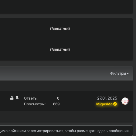
Приватный
Приватный
Фильтры
З
З
27.01.2025
Ответы
0
а
а
Просмотры
669
MigosMc
к
к
р
р
ы
е
т
п
имо войти или зарегистрироваться, чтобы размещать здесь сообщения.
о
л