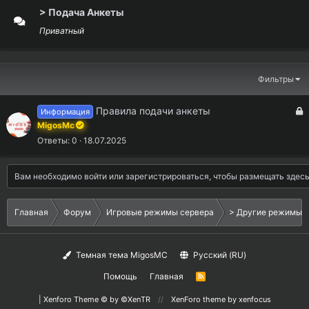
> Подача Анкеты
Приватный
Фильтры
З
Правила подачи анкеты
Информация
а
MigosMc
к
Ответы
0
18.07.2025
р
ы
Вам необходимо войти или зарегистрироваться, чтобы размещать здес
т
о
Главная
Форум
Игровые режимы сервера
> Другие режимы 
Темная тема MigosMC
Русский (RU)
Помощь
Главная
R
S
S
|
Xenforo Theme
© by ©XenTR
XenForo theme
by xenfocus