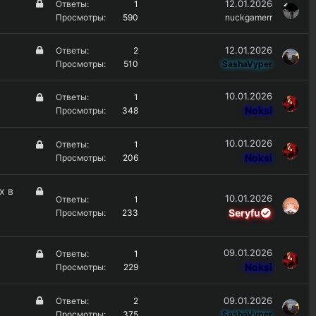
З
12.01.2026
Ответы
1
ы
а
Просмотры
590
nuckgamerr
т
к
о
р
З
12.01.2026
Ответы
2
ы
а
Просмотры
510
SashaVyper
т
к
о
р
З
10.01.2026
Ответы
1
ы
а
Noksi
Просмотры
348
т
к
о
р
З
10.01.2026
Ответы
1
ы
а
Noksi
Просмотры
206
т
к
о
р
З
х в
10.01.2026
ы
Ответы
1
а
Seryfu
Просмотры
233
т
к
о
р
ы
З
09.01.2026
Ответы
1
т
а
Noksi
Просмотры
229
о
к
р
З
09.01.2026
Ответы
2
ы
а
Просмотры
375
SashaVyper