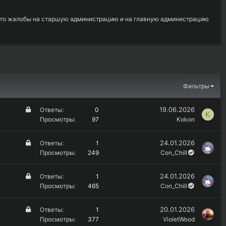
, что жалобы на старшую администрацию и на главную администрацию
Фильтры
З
19.06.2026
Ответы
0
K
а
Просмотры
97
Kokon
к
р
З
24.01.2026
Ответы
1
ы
а
Просмотры
249
Con_Chill
т
к
о
р
З
24.01.2026
Ответы
1
ы
а
Просмотры
465
Con_Chill
т
к
о
р
З
20.01.2026
Ответы
1
ы
а
Просмотры
377
VioletWood
т