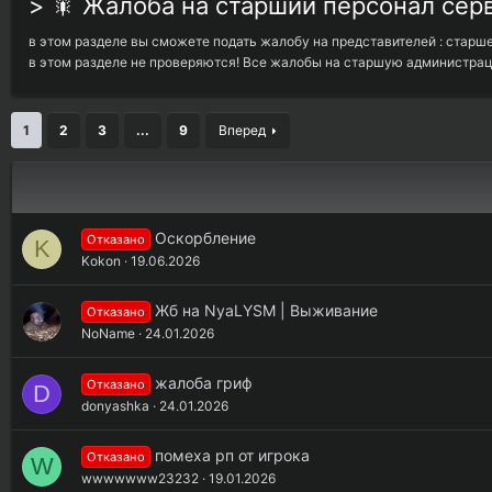
> 🎇 Жалоба на старший персонал сер
в этом разделе вы сможете подать жалобу на представителей : стар
в этом разделе не проверяются! Все жалобы на старшую администра
1
2
3
...
9
Вперед
Оскорбление
Отказано
K
Kokon
19.06.2026
Жб на NyaLYSM | Выживание
Отказано
NoName
24.01.2026
жалоба гриф
Отказано
D
donyashka
24.01.2026
помеха рп от игрока
Отказано
W
wwwwwww23232
19.01.2026