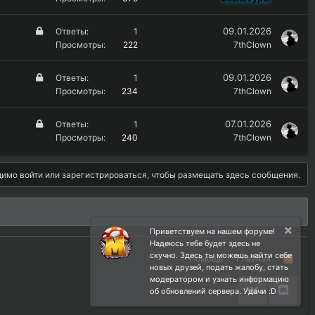
т
к
о
р
З
09.01.2026
Ответы
1
ы
а
Просмотры
222
7thClown
т
к
о
р
З
09.01.2026
Ответы
1
ы
а
Просмотры
234
7thClown
т
к
о
р
З
07.01.2026
Ответы
1
ы
а
Просмотры
240
7thClown
т
к
о
р
имо войти или зарегистрироваться, чтобы размещать здесь сообщения.
ы
т
о
Приветствуем на нашем форуме!
Надеюсь тебе будет здесь не
скучно. Здесь ты можешь найти себе
Помощь
Главная
R
новых друзей, подать жалобу, стать
S
S
модератором и узнать информацию
об обновлений сервера. Удачи :D