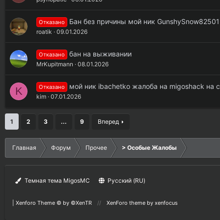
Бан без причины мой ник GunshySnow82501
Отказано
roatik
09.01.2026
бан на выживании
Отказано
MrKupitmann
08.01.2026
мой ник ibachetko жалоба на migoshack на
Отказано
K
kim
07.01.2026
1
2
3
...
9
Вперед
Главная
Форум
Прочее
> Особые Жалобы
Темная тема MigosMC
Русский (RU)
|
Xenforo Theme
© by ©XenTR
XenForo theme
by xenfocus