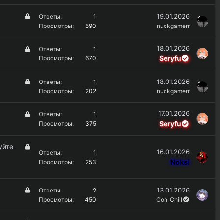
к
о
р
З
19.01.2026
Ответы
1
ы
а
Просмотры
590
nuckgamerr
т
к
о
р
З
18.01.2026
Ответы
1
ы
а
Seryfu
Просмотры
670
т
к
о
р
З
18.01.2026
Ответы
1
ы
а
Просмотры
202
nuckgamerr
т
к
о
р
З
17.01.2026
Ответы
1
ы
а
Seryfu
Просмотры
375
т
к
о
р
З
уйте
16.01.2026
ы
Ответы
1
а
Noksi
Просмотры
253
т
к
о
р
ы
З
13.01.2026
Ответы
2
т
а
Просмотры
450
Con_Chill
о
к
р