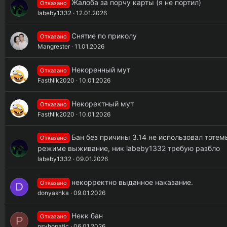
Жалоба за порчу карты (я не портил)
Отказано
labeby1332
12.01.2026
Снятие по приколу
Отказано
Mangrester
11.01.2026
Некоренный мут
Отказано
FastNik2020
10.01.2026
Некоректный мут
Отказано
FastNik2020
10.01.2026
Бан без причины 3.14 не использовал тоте
Отказано
режиме выживание, ник labeby1332 требую разбло
labeby1332
09.01.2026
некорректно выданное наказание.
Отказано
D
donyashka
09.01.2026
Некк бан
Отказано
P
psyhopatic
06.01.2026