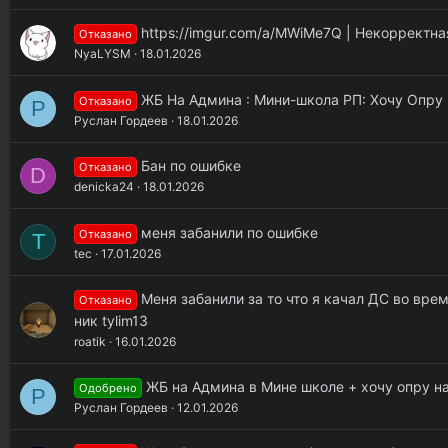
https://imgur.com/a/MWiMe7Q | Некорректна
Отказано
NyaLYSM
18.01.2026
ЖБ На Админа : Мини-школа РП: Хочу Опру 
Отказано
Р
Руслан Гордеев
18.01.2026
Бан по ошибке
Отказано
D
denicka24
18.01.2026
меня забанили по ошибке
Отказано
T
tec
17.01.2026
Меня забанили за то что я качал ДС во вре
Отказано
ник tylim13
roatik
16.01.2026
ЖБ на Админа в Мине школе + хочу опру на
Одобрено
Р
Руслан Гордеев
12.01.2026