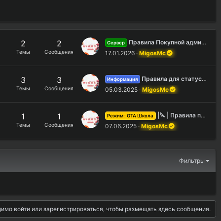
2
2
Правила Покупной администрации (П.А)
Сервер
Темы
Сообщения
17.01.2026
MigosMc
3
3
Правила для статуса <Ютубер> сервера
Информация
Темы
Сообщения
05.03.2025
MigosMc
1
1
|🔪 | Правила проведения ИМ "Судная ночь"
Режим : GTA Школа
Темы
Сообщения
07.06.2025
MigosMc
Фильтры
имо войти или зарегистрироваться, чтобы размещать здесь сообщения.