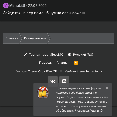
ManuL45
22.02.2026
M
Зайди пж на сер помощб нужна если можешь
Главная
Пользователи
Темная тема MigosMC
Русский (RU)
Помощь
Главная
R
S
S
|
Xenforo Theme
© by ©XenTR
XenForo theme
by xenfocus
Приветствуем на нашем форуме!
Надеюсь тебе будет здесь не
скучно. Здесь ты можешь найти себе
новых друзей, подать жалобу, стать
модератором и узнать информацию
об обновлений сервера. Удачи :D