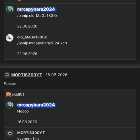
е
mrcapybara2024
а
/banip old_MaGa1336x
к
ц
22.06.2026
и
и
old_MaGa1336x
:
/banip mrcapybara2024 чсп
22.06.2026
MORTIS300YT
16.06.2026
банип
Р
skull01
е
mrcapybara2024
а
Noooo
к
ц
16.06.2026
и
и
MORTIS300YT
:
yyyeees bro