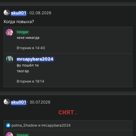
skull01
02.08.2026
Когда повыха?
tovgar
хехе никагда
Вторник в 14:40
mrcapybara2024
фу пошёл ти
твогар
Вторник в 18:14
skull01
30.07.2026
СНЯТ.
Р
polina_Shadow
и
mrcapybara2024
е
tovgar