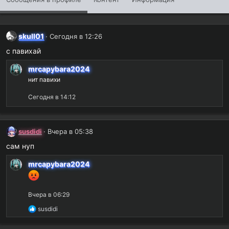
skull01
Сегодня в 12:26
с павихай
mrcapybara2024
нит павихи
Сегодня в 14:12
susdidi
Вчера в 05:38
сам нуп
mrcapybara2024
Вчера в 06:29
Р
susdidi
е
а