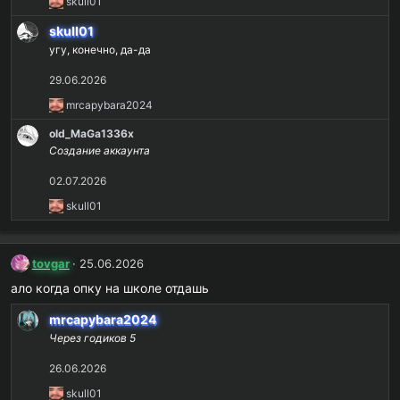
Р
skull01
е
skull01
а
угу, конечно, да-да
к
ц
29.06.2026
и
и
Р
mrcapybara2024
:
е
old_MaGa1336x
а
Создание аккаунта
к
ц
02.07.2026
и
Р
и
skull01
е
:
а
к
tovgar
25.06.2026
ц
ало когда опку на школе отдашь
и
и
mrcapybara2024
:
Через годиков 5
26.06.2026
Р
skull01