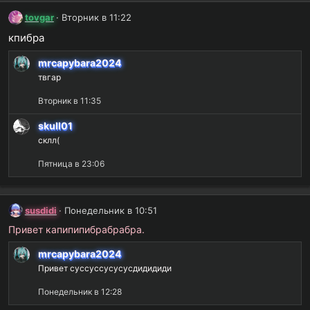
к
tovgar
Вторник в 11:22
ц
кпибра
и
и
mrcapybara2024
:
твгар
Вторник в 11:35
skull01
склл(
Пятница в 23:06
susdidi
Понедельник в 10:51
Привет капипипибрабрабра.
mrcapybara2024
Привет суссуссусусусдидидиди
Понедельник в 12:28