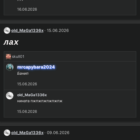
16.06.2026
old_MaGa1336x
15.06.2026
лах
Р
skull01
е
mrcapybara2024
а
Банип
к
ц
15.06.2026
и
и
old_MaGa1336x
:
нината пжпжпжпжпжпж
15.06.2026
old_MaGa1336x
09.06.2026