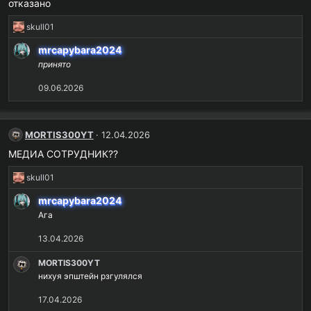
отказано
Р
skull01
е
mrcapybara2024
а
принято
к
ц
09.06.2026
и
и
:
MORTIS300YT
12.04.2026
МЕДИА СОТРУДНИК??
Р
skull01
е
mrcapybara2024
а
Ага
к
ц
13.04.2026
и
и
MORTIS300YT
:
нихуя эпштейн рзгулялся
17.04.2026