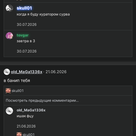
е
skull01
а
когда я буду куратором сурва
к
ц
30.07.2026
и
и
tovgar
:
завтра в 3
30.07.2026
old_MaGa1336x
21.06.2026
в банип тебя
Р
skull01
е
Посмотреть предыдущие комментарии...
а
к
old_MaGa1336x
ц
ишак фцу
и
и
21.06.2026
:
Р
skull01