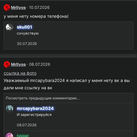
:
MrIlyos
10.07.2026
у меня нету номера телефона(
skull01
сочувствую
30.07.2026
MrIlyos
08.07.2026
ссылка на фото
Уважаемый mrcapybara2024 я написал у меня нету вк а вы
дали мне ссылку на вк
Посмотреть предыдущие комментарии...
mrcapybara2024
И зарегистрируйся
08.07.2026
tovgar