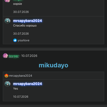
а
oopsie
к
ц
30.07.2026
и
и
mrcapybara2024
:
Спасибо хорошо
30.07.2026
Р
yourlove
е
а
к
tovgar
10.07.2026
ц
и
mikudayo
и
:
Р
mrcapybara2024
е
mrcapybara2024
а
Yes
к
ц
10.07.2026
и
и