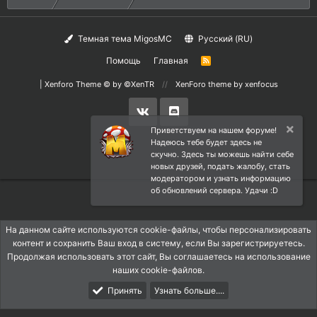
Темная тема MigosMC
Русский (RU)
Помощь
Главная
R
S
S
|
Xenforo Theme
© by ©XenTR
XenForo theme
by xenfocus
Приветствуем на нашем форуме!
Надеюсь тебе будет здесь не
скучно. Здесь ты можешь найти себе
новых друзей, подать жалобу, стать
модератором и узнать информацию
об обновлений сервера. Удачи :D
На данном сайте используются cookie-файлы, чтобы персонализировать
контент и сохранить Ваш вход в систему, если Вы зарегистрируетесь.
Продолжая использовать этот сайт, Вы соглашаетесь на использование
наших cookie-файлов.
Принять
Узнать больше....
Форум
Что Нового
Вход
Регистрация
Поиск