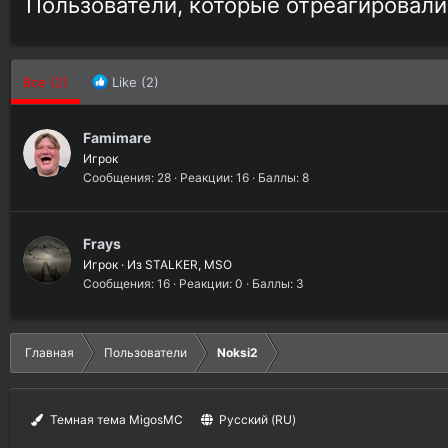
Пользователи, которые отреагировали
Все
(2)
Like
(2)
Famimare
Игрок
Сообщения
28
Реакции
16
Баллы
8
Frays
Игрок
·
Из
STALKER, MSO
Сообщения
16
Реакции
0
Баллы
3
Главная
Пользователи
Noksi2
Темная тема MigosMC
Русский (RU)