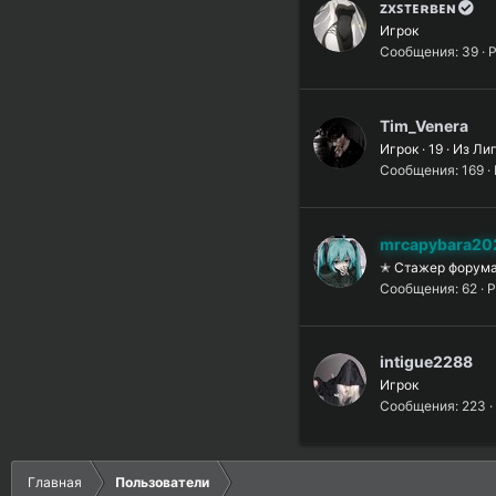
ᴢxꜱᴛᴇʀʙᴇɴ
Игрок
Сообщения
39
Tim_Venera
Игрок
·
19
·
Из
Ли
Сообщения
169
mrcapybara20
✭ Стажер форум
Сообщения
62
Р
intigue2288
Игрок
Сообщения
223
Главная
Пользователи