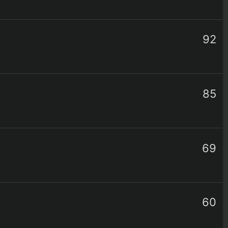
92
85
69
60