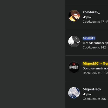
zolotarev_
Игрок
Сообщения
47
skull01
✭ Модератор Фор
Сообщения
242
MigosMC > Пе
Официальный акк
Сообщения
9
Ре
MigosHack
Игрок
Сообщения
205