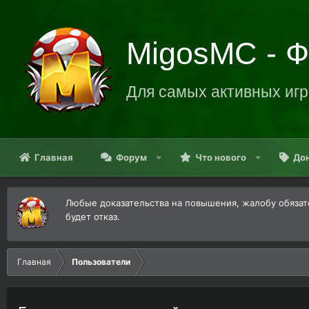
MigosMC - 
Для самых активных игр
Главная
Форум
Что нового
До
Любые доказательства на повышения, жалобу обязате
будет отказ.
Главная
Пользователи