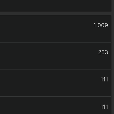
1 009
253
111
111