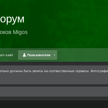
Форум
оков Migos
нат-сайт
Пользователи
льно должны быть залиты на соотвественные сервисы. Фотографии -