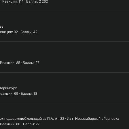
Реакции
111
Баллы
2 262
es
еакции
92
Баллы
42
Реакции
85
Баллы
27
теринбург
Реакции
69
Баллы
18
ех.поддержки/Следящий за П.А. ✭
·
22
·
Из
г. Новосибирск / г. Горловка
Реакции
60
Баллы
27