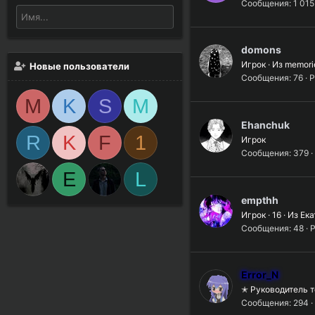
Сообщения
1 015
domons
Игрок
·
Из
memori
Новые пользователи
Сообщения
76
Р
M
K
S
M
Ehanchuk
R
K
F
1
Игрок
Сообщения
379
E
L
empthh
Игрок
·
16
·
Из
Ека
Сообщения
48
Error_N
✭ Руководитель т
Сообщения
294